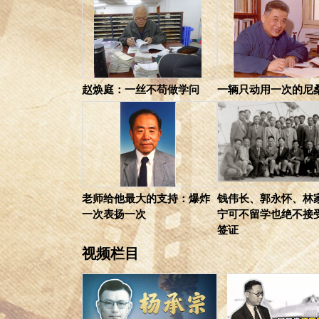
赵焕庭：一丝不苟做学问
一辆只动用一次的尼
老师给他最大的支持：爆炸
钱伟长、郭永怀、林
一次表扬一次
宁可不留学也绝不接
签证
视频栏目