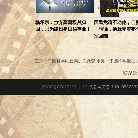
杨承宗：放弃高薪毅然归
国民党请不动他，但
国，只为建设祖国核事业！
一句话，他就带着整
室回国
主办：中国科学院直属机关党委 承办：中国科学报社
联系邮箱
京ICP备07017567号-12
京公网安备 1101080203278