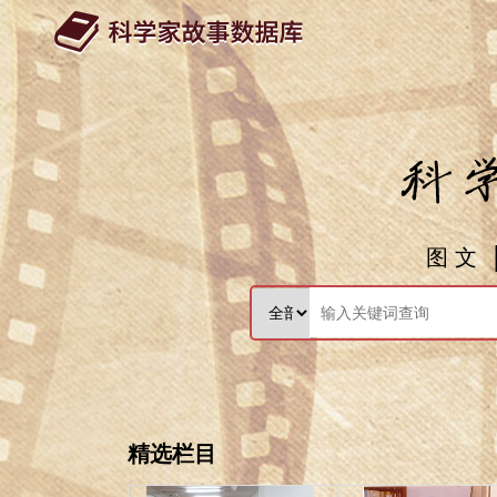
图 文
精选栏目