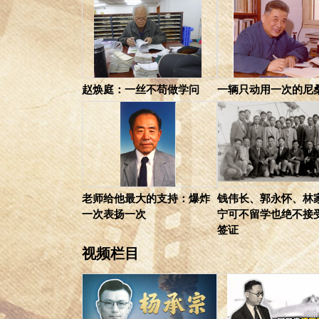
赵焕庭：一丝不苟做学问
一辆只动用一次的尼
老师给他最大的支持：爆炸
钱伟长、郭永怀、林
一次表扬一次
宁可不留学也绝不接
签证
视频栏目