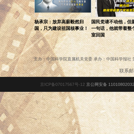
杨承宗：放弃高薪毅然归
国民党请不动他，但
国，只为建设祖国核事业！
一句话，他就带着整
室回国
主办：中国科学院直属机关党委 承办：中国科学报社
联系邮箱
京ICP备07017567号-12
京公网安备 1101080203278