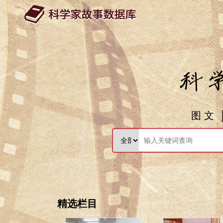
图 文
精选栏目