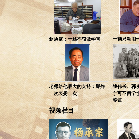
赵焕庭：一丝不苟做学问
一辆只动用
老师给他最大的支持：爆炸
钱伟长、郭
一次表扬一次
宁可不留学
签证
视频栏目