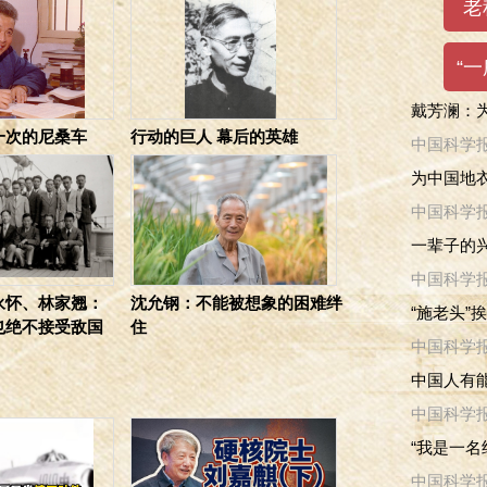
戴芳澜：
一次的尼桑车
行动的巨人 幕后的英雄
中国科学
为中国地衣
中国科学
一辈子的兴
中国科学
永怀、林家翘：
沈允钢：不能被想象的困难绊
“施老头”
也绝不接受敌国
住
中国科学
中国人有
中国科学
“我是一名
中国科学