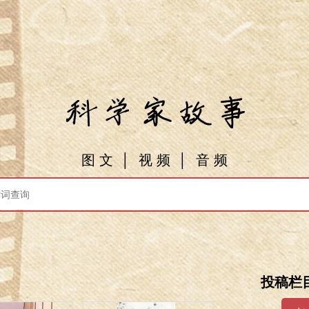
图 文
│
视 频
│
音 频
投稿栏