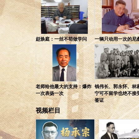
赵焕庭：一丝不苟做学问
一辆只动用一次的尼
老师给他最大的支持：爆炸
钱伟长、郭永怀、林
一次表扬一次
宁可不留学也绝不接
签证
视频栏目