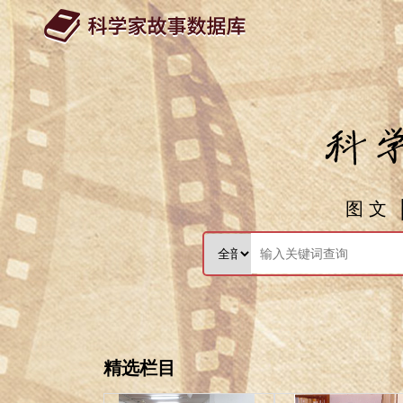
图 文
精选栏目