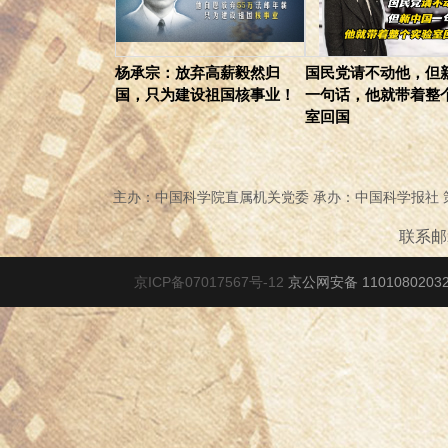
杨承宗：放弃高薪毅然归
国民党请不动他，但
国，只为建设祖国核事业！
一句话，他就带着整
室回国
主办：中国科学院直属机关党委 承办：中国科学报社
联系邮箱
京ICP备07017567号-12
京公网安备 1101080203278