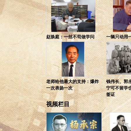
赵焕庭：一丝不苟做学问
一辆只动用
老师给他最大的支持：爆炸
钱伟长、郭
一次表扬一次
宁可不留学
签证
视频栏目