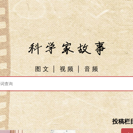
图 文
│
视 频
│
音 频
投稿栏