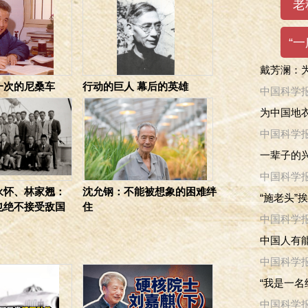
戴芳澜：
一次的尼桑车
行动的巨人 幕后的英雄
中国科学
为中国地衣
中国科学
一辈子的兴
中国科学
永怀、林家翘：
沈允钢：不能被想象的困难绊
“施老头”
也绝不接受敌国
住
中国科学
中国人有
中国科学
“我是一名
中国科学