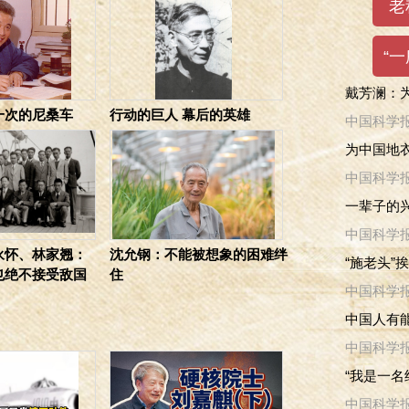
戴芳澜：
一次的尼桑车
行动的巨人 幕后的英雄
中国科学
为中国地衣
中国科学
一辈子的兴
中国科学
永怀、林家翘：
沈允钢：不能被想象的困难绊
“施老头”
也绝不接受敌国
住
中国科学
中国人有
中国科学
“我是一名
中国科学