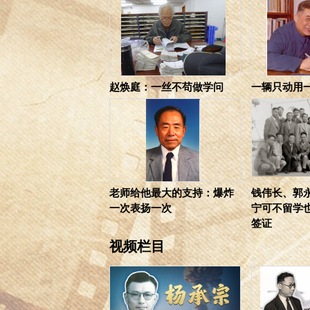
赵焕庭：一丝不苟做学问
一辆只动用
老师给他最大的支持：爆炸
钱伟长、郭
一次表扬一次
宁可不留学
签证
视频栏目