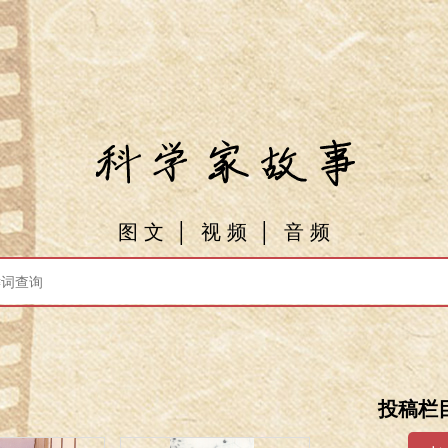
图 文
│
视 频
│
音 频
投稿栏