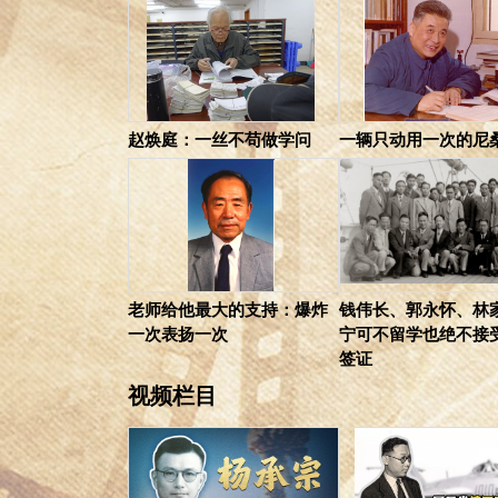
赵焕庭：一丝不苟做学问
一辆只动用一次的尼
老师给他最大的支持：爆炸
钱伟长、郭永怀、林
一次表扬一次
宁可不留学也绝不接
签证
视频栏目