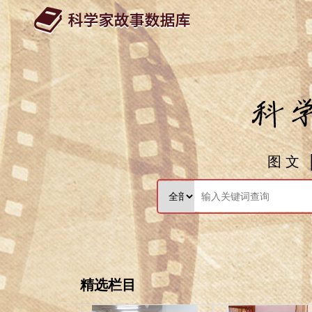
图 文
精选栏目