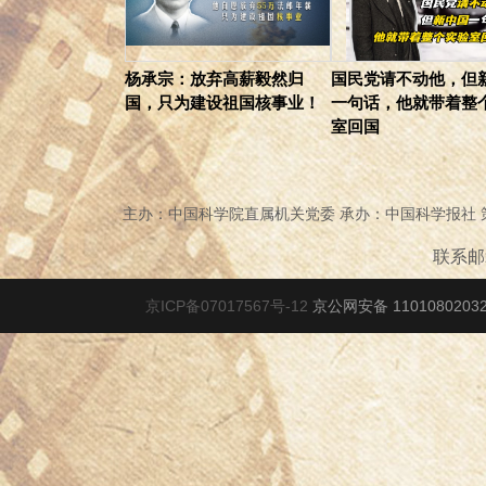
杨承宗：放弃高薪毅然归
国民党请不动他，但
国，只为建设祖国核事业！
一句话，他就带着整
室回国
主办：中国科学院直属机关党委 承办：中国科学报社
联系邮箱
京ICP备07017567号-12
京公网安备 1101080203278