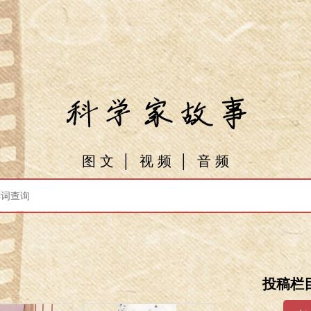
图 文
│
视 频
│
音 频
投稿栏