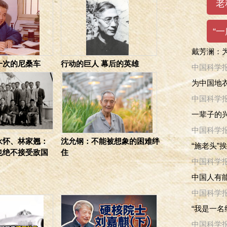
戴芳澜：
一次的尼桑车
行动的巨人 幕后的英雄
中国科学
为中国地衣
中国科学
一辈子的兴
中国科学
永怀、林家翘：
沈允钢：不能被想象的困难绊
“施老头”
也绝不接受敌国
住
中国科学
中国人有
中国科学
“我是一名
中国科学