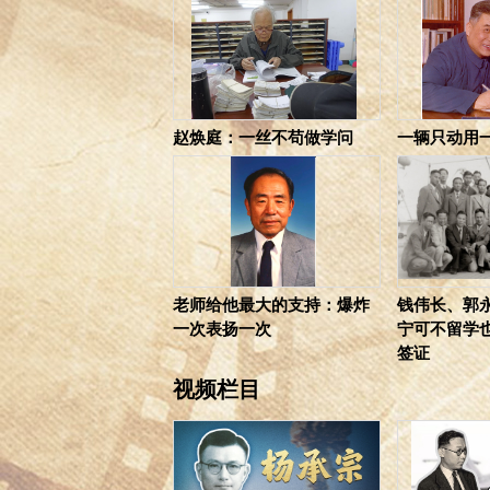
赵焕庭：一丝不苟做学问
一辆只动用
老师给他最大的支持：爆炸
钱伟长、郭
一次表扬一次
宁可不留学
签证
视频栏目