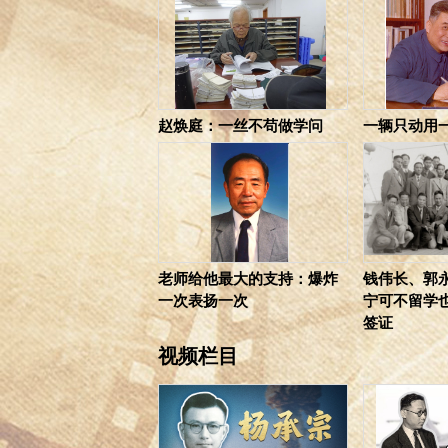
赵焕庭：一丝不苟做学问
一辆只动用
老师给他最大的支持：爆炸
钱伟长、郭
一次表扬一次
宁可不留学
签证
视频栏目