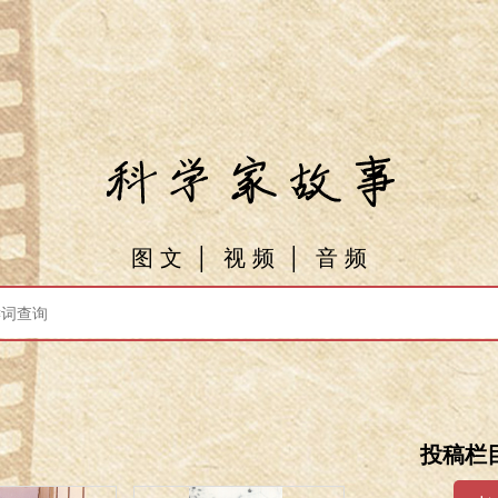
图 文
│
视 频
│
音 频
投稿栏