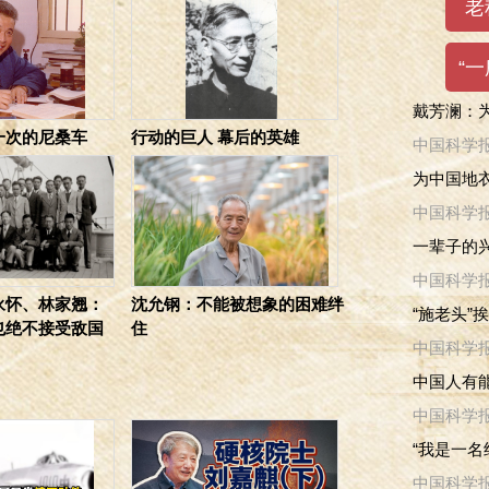
戴芳澜：
一次的尼桑车
行动的巨人 幕后的英雄
中国科学
为中国地衣
中国科学
一辈子的兴
中国科学
永怀、林家翘：
沈允钢：不能被想象的困难绊
“施老头”
也绝不接受敌国
住
中国科学
中国人有
中国科学
“我是一名
中国科学