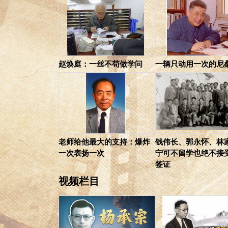
赵焕庭：一丝不苟做学问
一辆只动用一次的尼
老师给他最大的支持：爆炸
钱伟长、郭永怀、林
一次表扬一次
宁可不留学也绝不接
签证
视频栏目