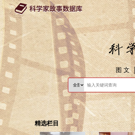
图 文
精选栏目