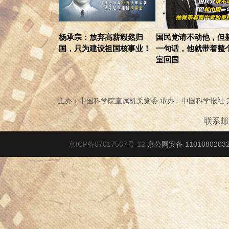
杨承宗：放弃高薪毅然归
国民党请不动他，但
国，只为建设祖国核事业！
一句话，他就带着整
室回国
主办：中国科学院直属机关党委 承办：中国科学报社
联系邮箱
京ICP备07017567号-12
京公网安备 1101080203278