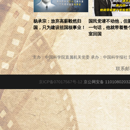
杨承宗：放弃高薪毅然归
国民党请不动他，但
国，只为建设祖国核事业！
一句话，他就带着整
室回国
主办：中国科学院直属机关党委 承办：中国科学报社
联系邮箱
京ICP备07017567号-12
京公网安备 1101080203278