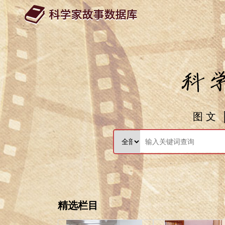
图 文
精选栏目