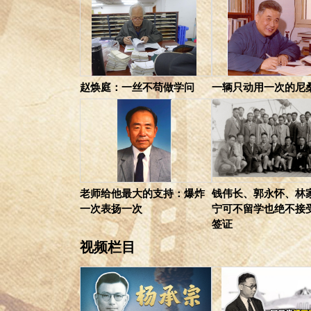
赵焕庭：一丝不苟做学问
一辆只动用一次的尼
老师给他最大的支持：爆炸
钱伟长、郭永怀、林
一次表扬一次
宁可不留学也绝不接
签证
视频栏目