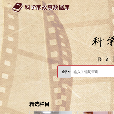
图 文
精选栏目