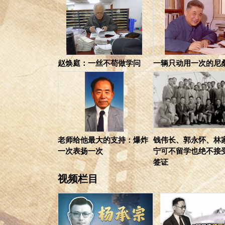
赵焕庭：一丝不苟做学问
一辆只动用一次的尼
老师给他最大的支持：爆炸
钱伟长、郭永怀、林
一次表扬一次
宁可不留学也绝不接
签证
视频栏目