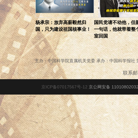
杨承宗：放弃高薪毅然归
国民党请不动他，但
国，只为建设祖国核事业！
一句话，他就带着整
室回国
主办：中国科学院直属机关党委 承办：中国科学报社
联系邮箱
京ICP备07017567号-12
京公网安备 1101080203278